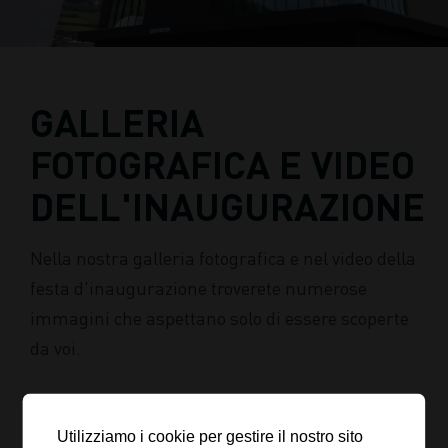
GALLERIA
FOTOGRAFICA E VIDEO
DELL'INAUGURAZIONE
Nella nostra galleria fotografica e nel video della
festa d'inaugurazione troverete numerose
immagini che aspettano solo di essere scoperte
da voi.
Vi auguriamo una buona navigazione e tanti
piacevoli ricordi!
Utilizziamo i cookie per gestire il nostro sito